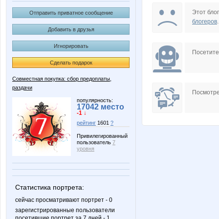
CTREKOZZZA
Carolin
Этот блог
Отправить приватное сообщение
блогеров
.
Добавить в друзья
Игнорировать
Freewoman
Ge
Посетит
Сделать подарок
Совместная покупка: сбор предоплаты,
раздачи
Lissa*
Lonza
Посмотре
популярность:
17042 место
-1 ↓
рейтинг
1601
?
Miss Triumf
NASIK
Привилегированный
пользователь
7
уровня
OlgaValerievna
Pris
Статистика портрета:
сейчас просматривают портрет - 0
зарегистрированные пользователи
посетившие портрет за 7 дней - 1