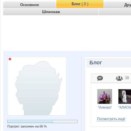
Блог
( 0 )
Основное
Др
Шпионаж
Блог
38
*Алмера*
*АЛИСК
Посмотреть ещё
Портрет заполнен на 66 %